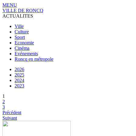
MENU
VILLE DE RONCQ
ACTUALITES
Ville
Culture
Sport
Economie
Cinéma
Evénements
Roncq en métropole
2026
2025
2024
2023
1
2
3
Précédent
Suivant