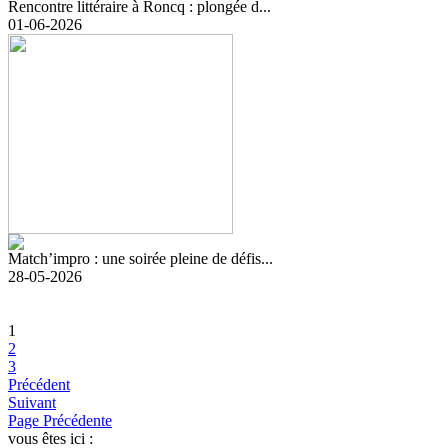
Rencontre littéraire à Roncq : plongée d...
01-06-2026
Match’impro : une soirée pleine de défis...
28-05-2026
1
2
3
Précédent
Suivant
Page Précédente
vous êtes ici :