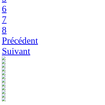
6
7
8
Précédent
Suivant