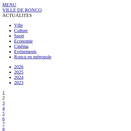
MENU
VILLE DE RONCQ
ACTUALITES
Ville
Culture
Sport
Economie
Cinéma
Evénements
Roncq en métropole
2026
2025
2024
2023
1
2
3
4
5
6
7
8