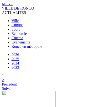
MENU
VILLE DE RONCQ
ACTUALITES
Ville
Culture
Sport
Economie
Cinéma
Evénements
Roncq en métropole
2026
2025
2024
2023
1
2
Précédent
Suivant