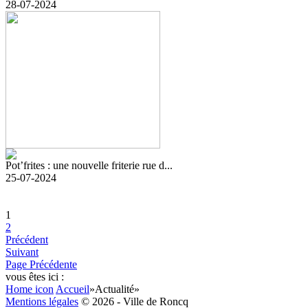
28-07-2024
Pot’frites : une nouvelle friterie rue d...
25-07-2024
1
2
Précédent
Suivant
Page Précédente
vous êtes ici :
Home icon
Accueil
»
Actualité
»
Mentions légales
© 2026 - Ville de Roncq