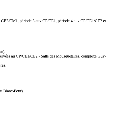
ux CE2/CM1, période 3 aux CP/CE1, période 4 aux CP/CE1/CE2 et
ur).
éservées au CP/CE1/CE2 - Salle des Mousquetaires, complexe Guy-
rez.
au Blanc-Four).