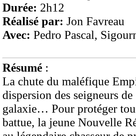
Durée:
2h12
Réalisé par:
Jon Favreau
Avec:
Pedro Pascal, Sigour
Résumé
:
La chute du maléfique Empir
dispersion des seigneurs de 
galaxie… Pour protéger tout
battue, la jeune Nouvelle R
au légendaire chasseur de p