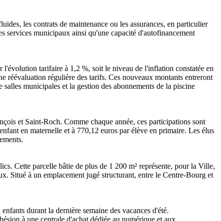
uides, les contrats de maintenance ou les assurances, en particulier
des services municipaux ainsi qu'une capacité d'autofinancement
l'évolution tarifaire à 1,2 %, soit le niveau de l'inflation constatée en
une réévaluation régulière des tarifs. Ces nouveaux montants entreront
 salles municipales et la gestion des abonnements de la piscine
rançois et Saint-Roch. Comme chaque année, ces participations sont
 enfant en maternelle et à 770,12 euros par élève en primaire. Les élus
sements.
ics. Cette parcelle bâtie de plus de 1 200 m² représente, pour la Ville,
aux. Situé à un emplacement jugé structurant, entre le Centre-Bourg et
ux enfants durant la dernière semaine des vacances d'été.
dhésion à une centrale d'achat dédiée au numérique et aux