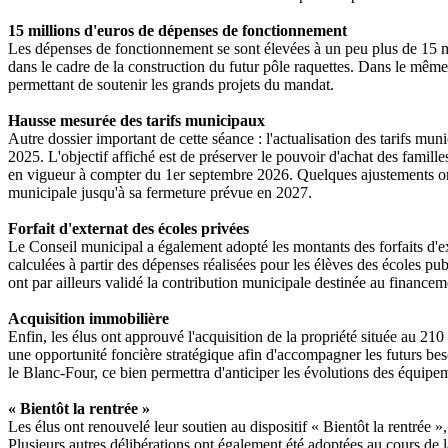
15 millions d'euros de dépenses de fonctionnement
Les dépenses de fonctionnement se sont élevées à un peu plus de 15 mil
dans le cadre de la construction du futur pôle raquettes. Dans le mêm
permettant de soutenir les grands projets du mandat.
Hausse mesurée des tarifs municipaux
Autre dossier important de cette séance : l'actualisation des tarifs muni
2025. L'objectif affiché est de préserver le pouvoir d'achat des famill
en vigueur à compter du 1er septembre 2026. Quelques ajustements ont 
municipale jusqu'à sa fermeture prévue en 2027.
Forfait d'externat des écoles privées
Le Conseil municipal a également adopté les montants des forfaits d'
calculées à partir des dépenses réalisées pour les élèves des écoles pu
ont par ailleurs validé la contribution municipale destinée au financem
Acquisition immobilière
Enfin, les élus ont approuvé l'acquisition de la propriété située au 210
une opportunité foncière stratégique afin d'accompagner les futurs bes
le Blanc-Four, ce bien permettra d'anticiper les évolutions des équipe
« Bientôt la rentrée »
Les élus ont renouvelé leur soutien au dispositif « Bientôt la rentrée 
Plusieurs autres délibérations ont également été adoptées au cours de