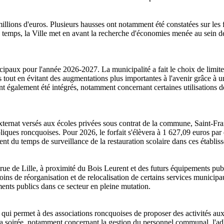
lions d'euros. Plusieurs hausses ont notamment été constatées sur les fl
e temps, la Ville met en avant la recherche d'économies menée au sein 
cipaux pour l'année 2026-2027. La municipalité a fait le choix de limiter 
es tout en évitant des augmentations plus importantes à l'avenir grâce à 
également été intégrés, notamment concernant certaines utilisations de
externat versés aux écoles privées sous contrat de la commune, Saint-F
bliques roncquoises. Pour 2026, le forfait s'élèvera à 1 627,09 euros par
ent du temps de surveillance de la restauration scolaire dans ces établis
 rue de Lille, à proximité du Bois Leurent et des futurs équipements publ
oins de réorganisation et de relocalisation de certains services municip
ments publics dans ce secteur en pleine mutation.
», qui permet à des associations roncquoises de proposer des activités a
 la soirée, notamment concernant la gestion du personnel communal, l'a