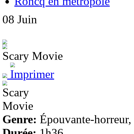
Roncq en métropole
08
Juin
Scary Movie
Genre:
Épouvante-horreur,
Durée:
1h36