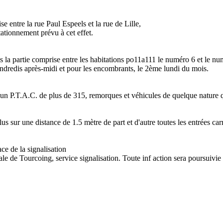
e entre la rue Paul Espeels et la rue de Lille,
tationnement prévu à cet effet.
ns la partie comprise entre les habitations po11a111 le numéro 6 et le n
 vendredis après-midi et pour les encombrants, le 2ème lundi du mois.
'un P.T.A.C. de plus de 315, remorques et véhicules de quelque nature qu
us sur une distance de 1.5 mètre de part et d'autre toutes les entrées car
ce de la signalisation
e de Tourcoing, service signalisation. Toute inf action sera poursuivi