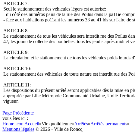
ARTICLE 7:
Seul le stationnement des véhicules légers est autorisé:
- du côté des numéros pairs de la rue des Poilus dans la pa11ie compris
- face aux habitations po11ant les numéros 33 au 41 bis sur l'aire de s
ARTICLE 8:
Le stationnement de tous les véhicules sera interdit rue des Poilus da
47, les jours de collecte des poubelles: tous les jeudis après-midi et
ARTICLE 9:
La circulation et le stationnement de tous les véhicules poids lourds d
ARTICLE 10:
Le stationnement des véhicules de toute nature est interdit rue des Poil
ARTICLE 11:
Les dispositions du présent arrêté seront applicables dès la mise en pla
appropriée par Lille Métropole Communauté Urbaine, Unité Territorial
vigueur.
Page Précédente
vous êtes ici :
Home icon
Accueil
»
Vie quotidienne
»
Arrêtés
»
Arrêtés permanents
»
Mentions légales
© 2026 - Ville de Roncq