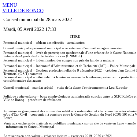
MENU
VILLE DE RONCQ
Conseil municipal du 28 mars 2022
Mardi, 05 Avril 2022 17:33
TITRE
Personnel municipal – tableau des effectifs – actualisation
Conseil municipal – personnel municipal – recrutement d'un maître-nageur sauveteur
Personnel municipal – levée de prescription quadriennale d'une créance de la Caisse Nationale
Retraite des Agents des Collectivités Locales (CNRACL)
Personnel municipal – indemnisation des congés non pris du fait de la maladie
Personnel municipal – Indemnité d'Administration et de Technicité (IAT) – Police Municipale
Personnel municipal – élections professionnelles du 8 décembre 2022 – création d'un Comité 
Territorial (C.S.T) commun
Personnel municipal – débat relatif à la mise en oeuvre de la réforme portant sur la protection 
complémentaire des agents
Conseil municipal – mandat spécial – visite de la classe d'environnement à Lou Riouclar
Politique petite enfance – baux emphytéotiques administratifs conclus entre la SCIC Kaléïde et 
Ville de Roncq – procédure de résiliation
Adhésion au groupement de commandes relatif à la restauration et à la reliure des actes adminis
et/ou d'État Civil – convention à conclure entre le Centre de Gestion du Nord (CDG 59) et la V
Roncq
Vente aux enchères de matériels et mobiliers municipaux sur un site de vente en ligne – année
– information au Conseil Municipal
Admissions en non-valeur – créances éteintes – exercices 2019, 2020 et 2021