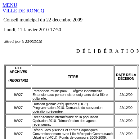
MENU
VILLE DE RONCQ
Conseil municipal du 22 décembre 2009
Lundi, 11 Janvier 2010 17:50
Mise à jour le 23/02/2010
DÉLIBÉRATIO
OTE
ARCHIVES
DATE
DE LA
TITRE
DÉCISION
(
REGISTRE
)
Personnels municipaux. - Régime indemnitaire.
9W27
Extension aux personnels enseignants de la filière
22/12/09
culturelle.
Dotation globale d'équipement (DGE). -
9W27
Programmation 2010. Demande de subvention,
22/12/09
opération présentée.
Recensement intermédiaire de la population. -
9W27
Opération 2010. Rémunération des agents
22/12/09
recenseurs.
Réseau des piscines et centres aquatiques. -
9W27
Conventionnement avec Lille Métropole Communauté
22/12/09
Urbaine (LMCU). Fonds de concours 2008-2009.