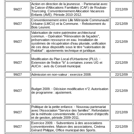
Action en direction de la jeunesse. - Partenariat avec
la Caisse d'Allocations Familiales (CAF) de Roubaix-
9W27
22/12/09
Tourcoing. Conventionnement Allocation Vacances
Enfants (AVE). Période 2010-2012.
Conventionnement entre Lille Métropole Communauté
9W27
Urbaine (LMCU) et la Commune. - Reboisement du
22/12/09
Bois Leurent.
Valorisation de notre patrimoine architectural
commun. - Opération "Rénovation de façades",
préservation ressource en eau. Installation de
9W27
22/12/09
systèmes de récupération d'eau pluviale, unification
de ces deux dispositifs sous le titre "valorisation de
l'habitat" : ajustements technique et juridique.
Modification du Plan Local d'Urbanisme (PLU). -
9W27
Extension de l'indice "b" à certaines zones UG et
22/12/09
AUCm : avis du Conseil municipal.
9W27
Admission en non-valeur : exercice 2008.
22/12/09
Budget 2009. - Décision modificative n°2. Autorisation
9W27
22/12/09
de programme : ajustement.
Politique de la petite enfance. - Nouveau partenariat
avec l'Association "Service des familles". Refondation
9W27
22/12/09
de la méthode conventionnelle. Convention d'objectifs
et de gestion, période 2009-2011.
Exercice 2009. - Subventions à des associations
9W27
conventionnées. Maison des associations, Cinéma
22/12/09
Gérard Philippe, Office municipal des Sports.