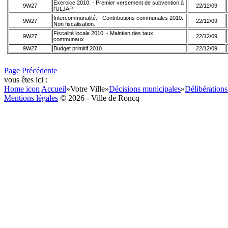
Exercice 2010. - Premier versement de subvention à
9W27
22/12/09
l'ULJAP.
Intercommunalité. - Contributions communales 2010.
9W27
22/12/09
Non fiscalisation.
Fiscalité locale 2010. - Maintien des taux
9W27
22/12/09
communaux.
9W27
Budget primitif 2010.
22/12/09
Page Précédente
vous êtes ici :
Home icon
Accueil
»
Votre Ville
»
Décisions municipales
»
Délibérations
Mentions légales
© 2026 - Ville de Roncq