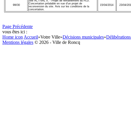
Site ACTIVAL II. - Projet de remaniement du PLU.
Concertation préalable en vue d'un projet de
9W30
15/04/2014
23/04/20
reconversion du site. Avis sur les conditions de la
concertation.
Page Précédente
vous êtes ici :
Home icon
Accueil
»
Votre Ville
»
Décisions municipales
»
Délibérations
Mentions légales
© 2026 - Ville de Roncq