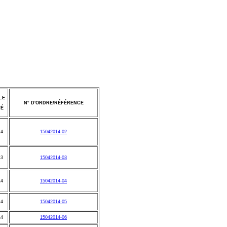
LE
N° D'ORDRE/RÉFÉRENCE
TÉ
14
15042014-02
13
15042014-03
14
15042014-04
14
15042014-05
14
15042014-06