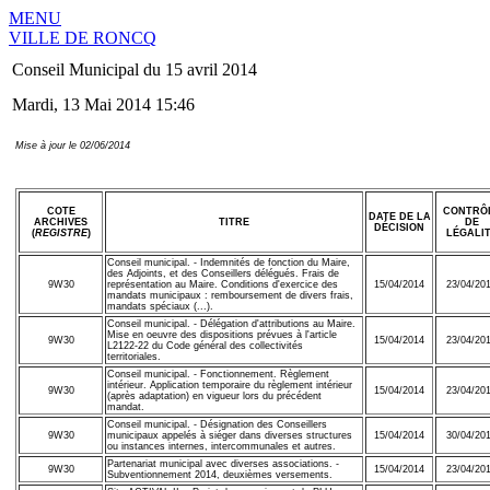
MENU
VILLE DE RONCQ
Conseil Municipal du 15 avril 2014
Mardi, 13 Mai 2014 15:46
Mise à jour le 02/06/2014
COTE
CONTRÔ
DATE DE LA
ARCHIVES
TITRE
DE
DÉCISION
(
REGISTRE
)
LÉGALI
Conseil municipal. - Indemnités de fonction du Maire,
des Adjoints, et des Conseillers délégués. Frais de
9W30
représentation au Maire. Conditions d'exercice des
15/04/2014
23/04/20
mandats municipaux : remboursement de divers frais,
mandats spéciaux (...).
Conseil municipal. - Délégation d'attributions au Maire.
Mise en oeuvre des dispositions prévues à l'article
9W30
15/04/2014
23/04/20
L2122-22 du Code général des collectivités
territoriales.
Conseil municipal. - Fonctionnement. Règlement
intérieur. Application temporaire du règlement intérieur
9W30
15/04/2014
23/04/20
(après adaptation) en vigueur lors du précédent
mandat.
Conseil municipal. - Désignation des Conseillers
9W30
municipaux appelés à siéger dans diverses structures
15/04/2014
30/04/20
ou instances internes, intercommunales et autres.
Partenariat municipal avec diverses associations. -
9W30
15/04/2014
23/04/20
Subventionnement 2014, deuxièmes versements.