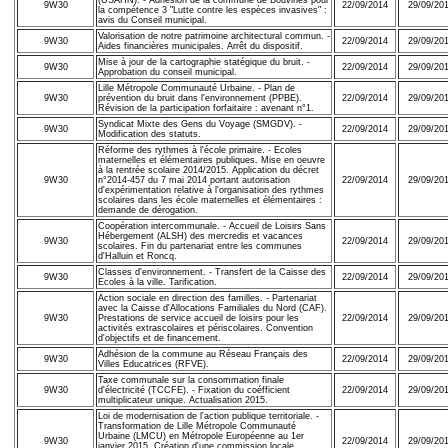
(USAHN). - Adhésion de la commune de Bouvines pour
9W30
22/09/2014
29/09/20
la compétence 3 "Lutte contre les espèces invasives" :
avis du Conseil municipal.
Valorisation de notre patrimoine architectural commun. -
9W30
22/09/2014
29/09/20
Aides financières municipales. Arrêt du dispositif.
Mise à jour de la cartographie statégique du bruit. -
9W30
22/09/2014
29/09/20
Approbation du conseil municipal.
Lille Métropole Communauté Urbaine. - Plan de
9W30
prévention du bruit dans l'environnement (PPBE).
22/09/2014
29/09/20
Révision de la participation forfaitaire : avenant n°1.
Syndicat Mixte des Gens du Voyage (SMGDV). -
9W30
22/09/2014
29/09/20
Modification des statuts.
Réforme des rythmes à l'école primaire. - Ecoles
maternelles et élémentaires publiques. Mise en oeuvre
à la rentrée scolaire 2014/2015. Application du décret
9W30
n°2014-457 du 7 mai 2014 portant autorisation
22/09/2014
29/09/20
d'expérimentation relative à l'organisation des rythmes
scolaires dans les école maternelles et élémentaires :
demande de dérogation.
Coopération intercommunale. - Accueil de Loisirs Sans
Hébergement (ALSH) des mercredis et vacances
9W30
22/09/2014
29/09/20
scolaires. Fin du partenariat entre les communes
d'Halluin et Roncq.
Classes d'environnement. - Transfert de la Caisse des
9W30
22/09/2014
29/09/20
Ecoles à la ville. Tarification.
Action sociale en direction des familles. - Partenariat
avec la Caisse d'Allocations Familiales du Nord (CAF).
9W30
Prestations de service accueil de loisirs pour les
22/09/2014
29/09/20
activités extrascolaires et périscolaires. Convention
d'objectifs et de financement.
Adhésion de la commune au Réseau Français des
9W30
22/09/2014
29/09/20
Villes Educatrices (RFVE).
Taxe communale sur la consommation finale
9W30
d'électricité (TCCFE). - Fixation du coéfficient
22/09/2014
29/09/20
multiplicateur unique. Actualisation 2015.
Loi de modernisation de l'action publique territoriale. -
Transformation de Lille Métropole Communauté
Urbaine (LMCU) en Métropole Européenne au 1er
9W30
22/09/2014
29/09/20
janvier 2015. Création d'une commission locale