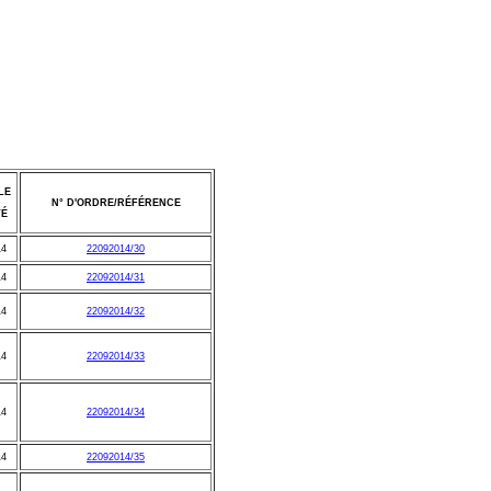
LE
N° D'ORDRE/RÉFÉRENCE
TÉ
14
22092014/30
14
22092014/31
14
22092014/32
14
22092014/33
14
22092014/34
14
22092014/35