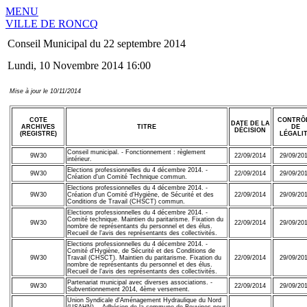
MENU
VILLE DE RONCQ
Conseil Municipal du 22 septembre 2014
Lundi, 10 Novembre 2014 16:00
Mise à jour le 10/11/2014
COTE
CONTRÔ
DATE DE LA
ARCHIVES
TITRE
DE
DÉCISION
(REGISTRE)
LÉGALI
Conseil municipal. - Fonctionnement : règlement
9W30
22/09/2014
29/09/20
intérieur.
Elections professionnelles du 4 décembre 2014. -
9W30
22/09/2014
29/09/20
Création d'un Comité Technique commun.
Elections professionnelles du 4 décembre 2014. -
9W30
Création d'un Comité d'Hygiène, de Sécurité et des
22/09/2014
29/09/20
Conditions de Travail (CHSCT) commun.
Elections professionnelles du 4 décembre 2014. -
Comité technique. Maintien du paritarisme. Fixation du
9W30
22/09/2014
29/09/20
nombre de représentants du personnel et des élus.
Recueil de l'avis des représentants des collectivités.
Elections professionnelles du 4 décembre 2014. -
Comité d'Hygiène, de Sécurité et des Conditions de
9W30
Travail (CHSCT). Maintien du paritarisme. Fixation du
22/09/2014
29/09/20
nombre de représentants du personnel et des élus.
Recueil de l'avis des représentants des collectivités.
Partenariat municipal avec diverses associations. -
9W30
22/09/2014
29/09/20
Subventionnement 2014, 4ème versement.
Union Syndicale d'Aménagement Hydraulique du Nord