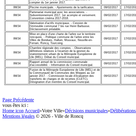
compter du 1er janvier 2017.
9W34
Piscine municipale. - Ajustements de la tarification.
09/02/2017
17/02/20
Partenariat municipal avec les associations. -
9W34
Subventionnement 2017. 1er acompte et versement.
09/02/2017
17/02/20
Convention cinéma 2017-2018.
Valorisation d'actifs municipaux. - Cession de
9W34
l'immeuble communal 7 bis rue Henri Barbusse.
09/02/2017
17/02/20
Déclassement préalable.
Mise en place d'une charte de l'arbre sur le territoire
roncquois. - Politique commune de l'arbre entre les
9W34
09/02/2017
17/02/20
Villes de Bondues, Halluin, Mouvaux, Neuville-en-
Ferrain, Roncq, Tourcoing.
Chambre régionale des comptes. - Observations
définitives relatives à l'examen de la gestion du
9W34
09/02/2017
17/02/20
stationnement urbain de la Métropole Européenne de
Llle (MEL). Débat du Conseil municipal.
Rapport annuel de la commission communale
9W34
09/02/2017
17/02/20
d'accessibilité. - Information du Conseil municipal.
Fusion de la Métropole Européenne de Lille (MEL) et de
la Communauté de Communes des Weppes au 1er
9W34
janvier 2017. - Commission locale d'évaluation des
09/02/2017
17/02/20
transferts de charges et de recettes (CLETC).
Désignation d'un membre du Conseil municipal.
Page Précédente
vous êtes ici :
Home icon
Accueil
»
Votre Ville
»
Décisions municipales
»
Délibérations
Mentions légales
© 2026 - Ville de Roncq