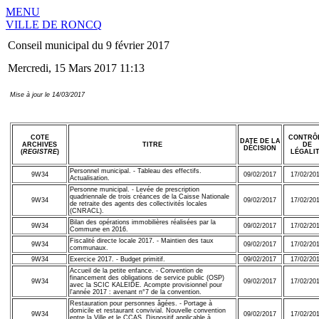
MENU
VILLE DE RONCQ
Conseil municipal du 9 février 2017
Mercredi, 15 Mars 2017 11:13
Mise à jour le 14/03/2017
COTE
CONTRÔ
DATE DE LA
ARCHIVES
TITRE
DE
DÉCISION
(
REGISTRE
)
LÉGALI
Personnel municipal. - Tableau des effectifs.
9W34
09/02/2017
17/02/20
Actualisation.
Personne municipal. - Levée de prescription
quadriennale de trois créances de la Caisse Nationale
9W34
09/02/2017
17/02/20
de retraite des agents des collectivités locales
(CNRACL).
Bilan des opérations immobilières réalisées par la
9W34
09/02/2017
17/02/20
Commune en 2016.
Fiscalité directe locale 2017. - Maintien des taux
9W34
09/02/2017
17/02/20
communaux.
9W34
Exercice 2017. - Budget primitif.
09/02/2017
17/02/20
Accueil de la petite enfance. - Convention de
financement des obligations de service public (OSP)
9W34
09/02/2017
17/02/20
avec la SCIC KALEIDE. Acompte provisionnel pour
l'année 2017 : avenant n°7 de la convention.
Restauration pour personnes âgées. - Portage à
domicile et restaurant convivial. Nouvelle convention
9W34
09/02/2017
17/02/20
entre la Ville et le CCAS. Dispositif applicable à