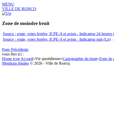
MENU
VILLE DE RONCQ
Zone de moindre bruit
Source : route, voies ferrées, ICPE-A et avion - Indicateur 24 heures
Source : route, voies ferrées, ICPE-A et avion - Indicateur nuit (Ln)
(
Page Précédente
vous êtes ici :
Home icon
Accueil
»
Vie quotidienne
»
Cartographie du bruit
»
Zone de 
Mentions légales
© 2026 - Ville de Roncq