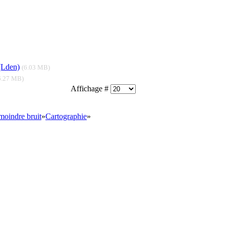
 (Lden)
(6.03 MB)
6.27 MB)
Affichage #
moindre bruit
»
Cartographie
»