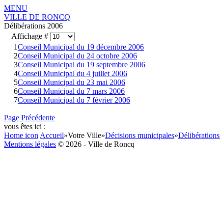
MENU
VILLE DE RONCQ
Délibérations 2006
Affichage #
1
Conseil Municipal du 19 décembre 2006
2
Conseil Municipal du 24 octobre 2006
3
Conseil Municipal du 19 septembre 2006
4
Conseil Municipal du 4 juillet 2006
5
Conseil Municipal du 23 mai 2006
6
Conseil Municipal du 7 mars 2006
7
Conseil Municipal du 7 février 2006
Page Précédente
vous êtes ici :
Home icon
Accueil
»
Votre Ville
»
Décisions municipales
»
Délibérations
Mentions légales
© 2026 - Ville de Roncq