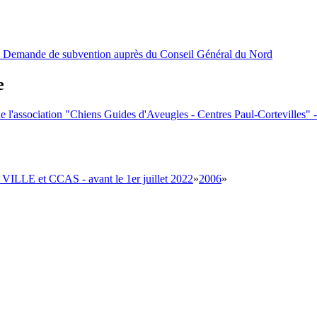
ue - Demande de subvention auprès du Conseil Général du Nord
e
t de l'association "Chiens Guides d'Aveugles - Centres Paul-Cortevilles"
 VILLE et CCAS - avant le 1er juillet 2022
»
2006
»