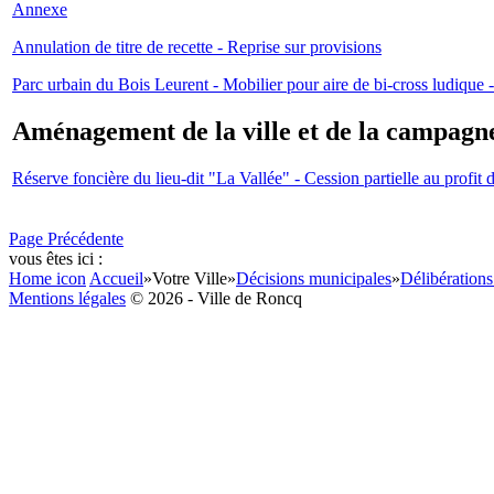
Annexe
Annulation de titre de recette - Reprise sur provisions
Parc urbain du Bois Leurent - Mobilier pour aire de bi-cross ludiq
Aménagement de la ville et de la campagn
Réserve foncière du lieu-dit "La Vallée" - Cession partielle au profi
Page Précédente
vous êtes ici :
Home icon
Accueil
»
Votre Ville
»
Décisions municipales
»
Délibérations
Mentions légales
© 2026 - Ville de Roncq