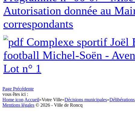
Autorisation donnée au Mair
correspondants
Complexe sportif Joël Ba
football Michel-Soën - Aven
Lot n° 1
Page Précédente
vous êtes ici :
Home icon
Accueil
»
Votre Ville
»
Décisions municipales
»
Délibérations
Mentions légales
© 2026 - Ville de Roncq