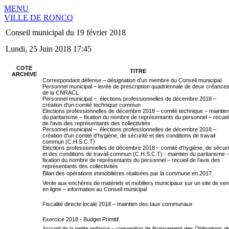
MENU
VILLE DE RONCQ
Conseil municipal du 19 février 2018
Lundi, 25 Juin 2018 17:45
COTE
TITRE
ARCHIVE
Correspondant défense – désignation d'un membre du Conseil municipal
Personnel municipal – levée de prescription quadriennale de deux créance
de la CNRACL
Personnel municipal – élections professionnelles de décembre 2018 –
création d'un comité technique commun
Elections professionnelles de décembre 2018 – comité technique – maintie
du paritarisme – fixation du nombre de représentants du personnel – recuei
de l'avis des représentants des collectivités
Personnel municipal – élections professionnelles de décembre 2018 –
création d'un comité d'hygiène, de sécurité et des conditions de travail
commun (C.H.S.C.T)
Elections professionnelles de décembre 2018 – comité d'hygiène, de sécuri
et des conditions de travail commun (C.H.S.C.T) - maintien du paritarisme 
fixation du nombre de représentants du personnel – recueil de l'avis des
représentants des collectivités
Bilan des opérations immobilières réalisées par la commune en 2017
Vente aux enchères de matériels et mobiliers municipaux sur un site de ven
en ligne – information au Conseil municipal
Fiscalité directe locale 2018 – maintien des taux communaux
Exercice 2018 - Budget Primitif
Accueil de la petite enfance – convention de financement des Obligations d