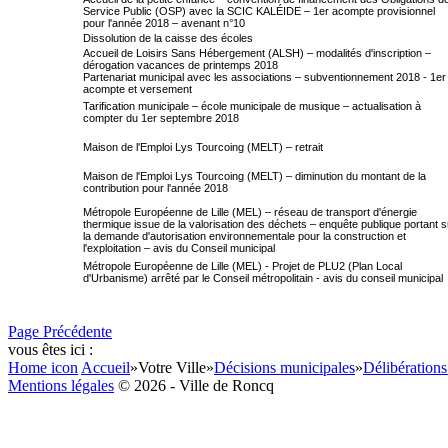
Service Public (OSP) avec la SCIC KALÉIDE – 1er acompte provisionnel
pour l'année 2018 – avenant n°10
Dissolution de la caisse des écoles
Accueil de Loisirs Sans Hébergement (ALSH) – modalités d'inscription –
dérogation vacances de printemps 2018
Partenariat municipal avec les associations – subventionnement 2018 - 1er
acompte et versement
Tarification municipale – école municipale de musique – actualisation à
compter du 1er septembre 2018
Maison de l'Emploi Lys Tourcoing (MELT) – retrait
Maison de l'Emploi Lys Tourcoing (MELT) – diminution du montant de la
contribution pour l'année 2018
Métropole Européenne de Lille (MEL) – réseau de transport d'énergie
thermique issue de la valorisation des déchets – enquête publique portant s
la demande d'autorisation environnementale pour la construction et
l'exploitation – avis du Conseil municipal
Métropole Européenne de Lille (MEL) - Projet de PLU2 (Plan Local
d'Urbanisme) arrêté par le Conseil métropolitain - avis du conseil municipal
Page Précédente
vous êtes ici :
Home icon
Accueil
»
Votre Ville
»
Décisions municipales
»
Délibérations
Mentions légales
© 2026 - Ville de Roncq